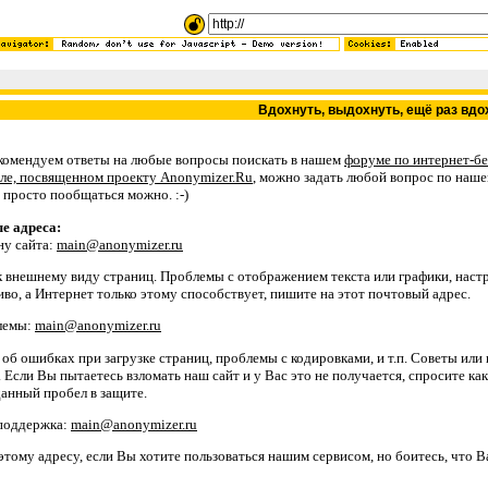
Вдохнуть, выдохнуть, ещё раз вдо
екомендуем ответы на любые вопросы поискать в нашем
форуме по интернет-б
ле, посвященном проекту Anonymizer.Ru
, можно задать любой вопрос по наше
и просто пообщаться можно. :-)
е адреса:
ну сайта:
main@anonymizer.ru
 внешнему виду страниц. Проблемы с отображением текста или графики, настр
во, а Интернет только этому способствует, пишите на этот почтовый адрес.
лемы:
main@anonymizer.ru
об ошибках при загрузке страниц, проблемы с кодировками, и т.п. Советы ил
 Если Вы пытаетесь взломать наш сайт и у Вас это не получается, спросите как 
данный пробел в защите.
 поддержка:
main@anonymizer.ru
тому адресу, если Вы хотите пользоваться нашим сервисом, но боитесь, что 