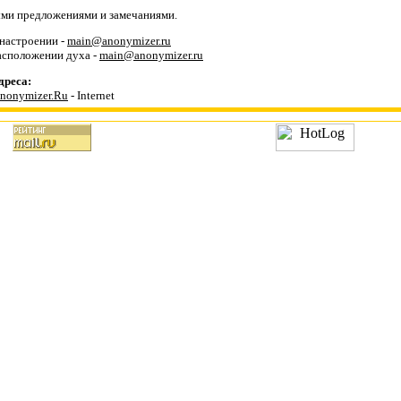
ыми предложениями и замечаниями.
настроении -
main@anonymizer.ru
асположении духа -
main@anonymizer.ru
дреса:
nonymizer.Ru
- Internet