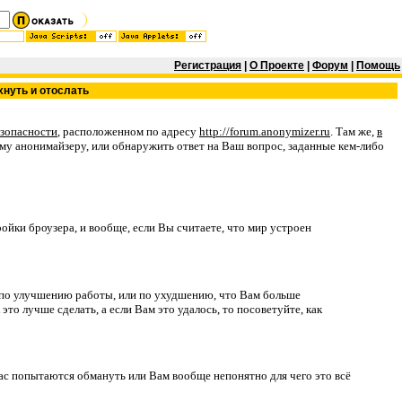
Регистрация
|
О Проекте
|
Форум
|
Помощь
хнуть и отослать
езопасности
, расположенном по адресу
http://forum.anonymizer.ru
. Там же,
в
му анонимайзеру, или обнаружить ответ на Ваш вопрос, заданные кем-либо
ойки броузера, и вообще, если Вы считаете, что мир устроен
и по улучшению работы, или по ухудшению, что Вам больше
это лучше сделать, а если Вам это удалось, то посоветуйте, как
Вас попытаются обмануть или Вам вообще непонятно для чего это всё