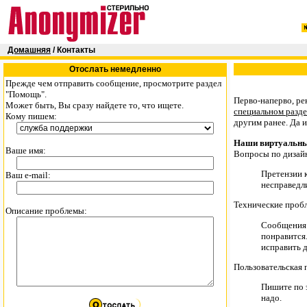
Домашняя
/ Контакты
Отослать немедленно
Прежде чем отправить сообщение, просмотрите раздел
"Помощь".
Перво-наперво, р
Может быть, Вы сразу найдете то, что ищете.
специальном разде
Кому пишем:
другим ранее. Да 
Наши виртуальны
Ваше имя:
Вопросы по дизай
Претензии к
Ваш e-mail:
несправедли
Технические проб
Описание проблемы:
Сообщения 
понравится.
исправить 
Пользовательская
Пишите по э
надо.