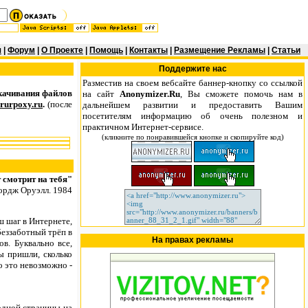
я
|
Форум
|
О Проекте
|
Помощь
|
Контакты
|
Размещение Рекламы
|
Статьи
Поддержите нас
Разместив на своем вебсайте баннер-кнопку со ссылкой
качивания файлов
на сайт
Anonymizer.Ru
, Вы сможете помочь нам в
.rurpoxy.ru
.
(после
дальнейшем развитии и предоставить Вашим
посетителям информацию об очень полезном и
практичном Интернет-сервисе.
(кликните по понравившейся кнопке и скопируйте код)
 смотрит на тебя"
рдж Оруэлл. 1984
 шаг в Интернете,
беззаботный трёп в
На правах рекламы
в. Буквально все,
ы пришли, сколько
то это невозможно -
дной страницы на