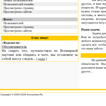
Новых пользователей:
другую, и ваш ве
Пользователей онлайн:
попросит, IP-адр
Просмотрено страниц:
нужно только пра
Просмотрено сайтов:
системы, и много
сведения, котор
Всего:
запускаются Java 
Пользователей:
Просмотрено страниц:
Наши задачи.
Просмотрено сайтов:
Задача данного 
Вам не потребует
О нас пишут
любого компьютера
«
Ведомости
»:
сделать всё, чтоб
Обезличиватель
это наша забота.
Не секрет, что, путешествую по Всемирной
паутине или общаясь в чате, мы оставляем за
собой массу следов...
[
далее
]
На данный мом
обязательств. В
дополнительные во
другое...
Copyright © 2000-2026 Anonymizer.Ru