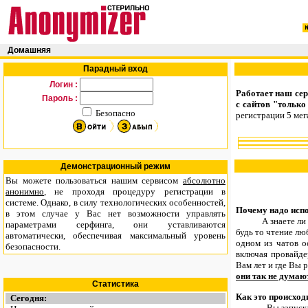
Домашняя
Парадный вход
Логин :
Работает наш се
Пароль :
с сайтов "только
Безопасно
регистрации 5 мег
Демонстрационный режим
Вы можете пользоваться нашим сервисом
абсолютно
анонимно
, не проходя процедуру регистрации в
системе. Однако, в силу технологических особенностей,
Почему надо исп
в этом случае у Вас нет возможности управлять
А знаете ли Вы, 
параметрами серфинга, они уставливаются
будь то чтение лю
автоматически, обеспечивая максимальный уровень
одном из чатов о
безопасности.
включая провайде
Вам лет и где Вы р
они так не думаю
Статистика
Как это происход
Сегодня:
Вы запускаете у