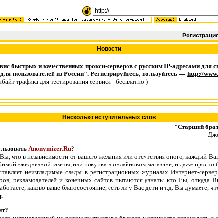
Регистраци
Новости
рвис быстрых и качественных
прокси-серверов с русским IP-адресами
для с
 для пользователей из России". Регистрируйтесь, пользуйтесь —
http://www
абайт трафика для тестирования сервиса - бесплатно!)
Несколько вступительных слов
"Старший брат
Джо
ользовать
Anonymizer.Ru
?
что в независимости от вашего желания или отсутствия оного, каждый Ваш
бимой ежедневной газеты, или покупка в онлайновом магазине, и даже просто 
ставляет неизгладимые следы в регистрационных журналах Интернет-серверо
ров, рекламодателей и конечных сайтов пытаются узнать: кто Вы, откуда В
аботаете, каково ваше благосостояние, есть ли у Вас дети и т.д. Вы думаете, ч
т
.
ит?
становленный на вашем компьютере браузер и начинаете переходить с о