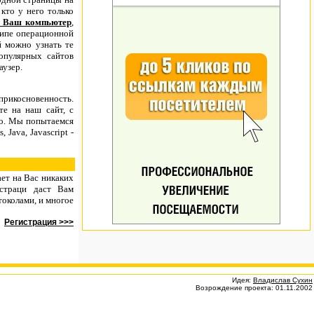
кто у него только
в Ваш компьютер
,
типе операционной
й можно узнать те
опулярных сайтов
аузер.
рикосновенность.
те на наш сайт, с
бно. Мы попытаемся
Java, Javascript -
ет на Вас никаких
истраци даст Вам
токолами, и многое
Регистрация >>>
Идея:
Владислав Сухин
Возрождение проекта: 01.11.2002