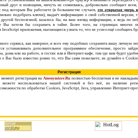
рный друг и помощник, ничуть не сомневаясь, добровольно сообщает всем, 
ес под которым Вы работаете (в большинстве случаев,
это открытая дверь 
вильно подобрать ключи), выдаёт информацию о свой собственной версии, 
 другой бесполезной, казалось бы, на ваш взгляд информации, а ведь по не
ые Вы хотели бы сохранить в тайне. Более того, на страницах многих п
и JavaScript приложения, пытающиеся узнать то, что не успел ещё сообщить бр
сервиса, как наверное, и всех ему подобных сохранить вашу личную неп
ся устанавливать дополнительное программное обеспечение, просто зайди
, дома или на работе, в гостях или в Интернет-кафе, там где вам будет удо
ы о Вас было известно ровно то, что Вы сами пожелаете, не думайте о Cookies, 
Регистрация
ент регистрация на
Anonymizer.Ru
полностью бесплатная и не накладыва
ы можете воспользоваться нашей системой и без неё, но наличие рег
зможности по обработке Cookies, JavaScript, Java, управлению Интернет-про