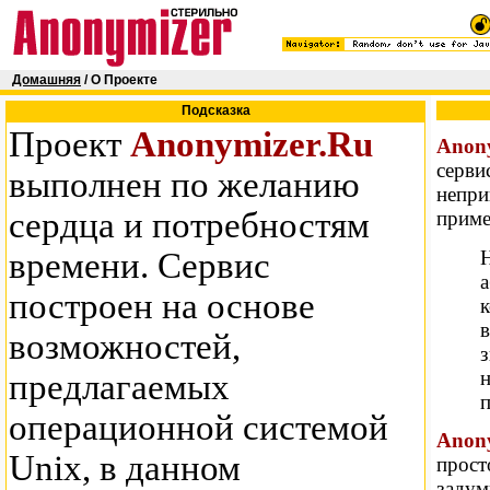
Домашняя
/ О Проекте
Подсказка
Проект
Anonymizer.Ru
Anon
серви
выполнен по желанию
непри
сердца и потребностям
приме
Н
времени. Сервис
а
построен на основе
к
в
возможностей,
з
н
предлагаемых
п
операционной системой
Anon
Unix, в данном
прост
задум