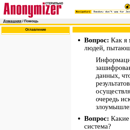
Домашняя
/ Помощь
Оглавление
Вопрос:
Как я 
людей, пытающи
Информация
зашифрован
данных, что
результатов
осуществля
очередь ис
злоумышле
Вопрос:
Какие 
система?