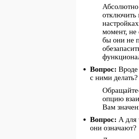
Абсолютно 
отключить 
настройках
момент, не
бы они не 
обезапасит
функционал
Вопрос:
Вроде 
с ними делать?
Обращайтес
опцию взаи
Вам значен
Вопрос:
А для 
они означают?