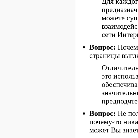
Для каждог
предназнач
можете сущ
взаимодейс
сети Интер
Вопрос:
Почем
страницы выгля
Отличитель
это исполь
обеспечива
значительн
предподчте
Вопрос:
Не пол
почему-то ника
может Вы знае