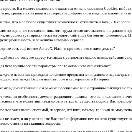
ь просто, Вы можете полностью отказаться от использования Cookies, выбра
пасно, хранить их на нашем сервере, в зашифрованном виде, или плюнуть на вс
естно, что в браузере существует возможность отключить и Java, и JavaScript.
лютно верно, не составляет никакого труда отключить выполнение данного пр
нт, не существует практически ни одного сайта, где бы они не применялись. 
функциональность, заложенную авторами сервера.
де же есть ещё всякие ActiveX, Flash, и прочее, а что с ними делать?
щайтесь по тому же адресу (см.выше), установите опцию взаимодействие с п
ля чего нужны все эти параметры протоколов и что они означают?
каждого из них мы приводим пояснение предназначения данного параметра, 
модействие между Вашим навигатором и сервером сети Интернет.
ему в демонстрационном режиме посещаемые мной страницы выглядят не так,
чительная особенность демонстрационного режима - это использование знач
пасность, что может значительно отличаться от существующих у Вас предпод
пользовался вашей системой, наверное, лет пять, почему-то никак не могу вс
мы не знаем, и ни у кого кроме Вас этой информации нет, но зато существуе
ильно ответив на заданные вопросы.
ного достаёт набирать адрес нужного мне сайта в строке ввода URL, есть ли 