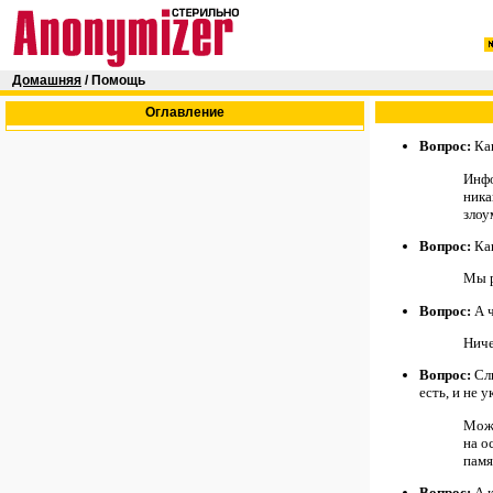
Домашняя
/ Помощь
Оглавление
Вопрос:
Как
Инфо
ника
злоу
Вопрос:
Как
Мы р
Вопрос:
А ч
Ниче
Вопрос:
Слы
есть, и не 
Може
на о
памя
Вопрос:
А к