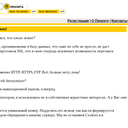
Регистрация
|
О Проекте
|
Контакты
жно!
всё, что плохо лежит?
проникновение в базу данных, что само по себе не просто, не даст
е протокола SSL, что в свою очередь исключает возможность перехвата
енно HTTP, HTTPS, FTP. Всё, больше нету, пока!
той Anonymizer?
 навигационной панели, и вперёд.
гаторов, и использовать их в собственных корыстных интересах. А у Вас они
ется уникальный номер. Подделать его нельзя, так как он формируется
ждом обращении к нашему серверу. Мы не оставляем Cookies в в