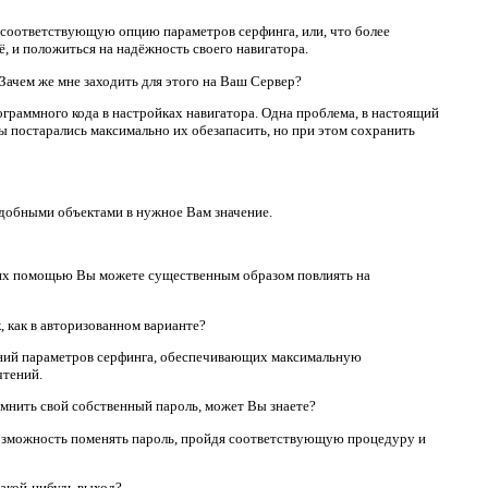
в соответствующую опцию параметров серфинга, или, что более
ё, и положиться на надёжность своего навигатора.
 Зачем же мне заходить для этого на Ваш Сервер?
ограммного кода в настройках навигатора. Одна проблема, в настоящий
Мы постарались максимально их обезапасить, но при этом сохранить
одобными объектами в нужное Вам значение.
с их помощью Вы можете существенным образом повлиять на
 как в авторизованном варианте?
ений параметров серфинга, обеспечивающих максимальную
чтений.
помнить свой собственный пароль, может Вы знаете?
т возможность поменять пароль, пройдя соответствующую процедуру и
какой-нибудь выход?