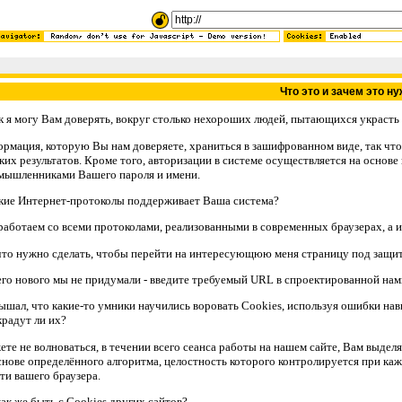
Что это и зачем это ну
 я могу Вам доверять, вокруг столько нехороших людей, пытающихся украсть 
рмация, которую Вы нам доверяете, храниться в зашифрованном виде, так что, 
ких результатов. Кроме того, авторизации в системе осуществляется на основ
мышленниками Вашего пароля и имени.
ие Интернет-протоколы поддерживает Ваша система?
аботаем со всеми протоколами, реализованными в современных браузерах, а им
то нужно сделать, чтобы перейти на интересующюю меня страницу под защи
го нового мы не придумали - введите требуемый URL в спроектированной нами
шал, что какие-то умники научились воровать Cookies, используя ошибки нави
украдут ли их?
те не волноваться, в течении всего сеанса работы на нашем сайте, Вам выделя
снове определённого алгоритма, целостность которого контролируется при ка
ти вашего браузера.
ак же быть с Cookies других сайтов?