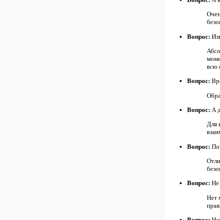
Очен
безо
Вопрос:
Изв
Абсо
моме
всю 
Вопрос:
Вро
Обра
Вопрос:
А д
Для 
взаи
Вопрос:
Поч
Отли
безо
Вопрос:
Не 
Нет 
прав
Вопрос:
Нем