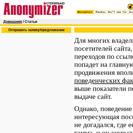
Домашняя
/ Статьи
Отправить заявку/предложение
Для многих владел
посетителей сайта,
переходов по ссылк
попадет на главну
продвижения вполне
поведенческих фа
выше показатели п
выдаче сайт.
Однако, поведение
интересующая посе
не догадался, где 
гамма, и он закрыл